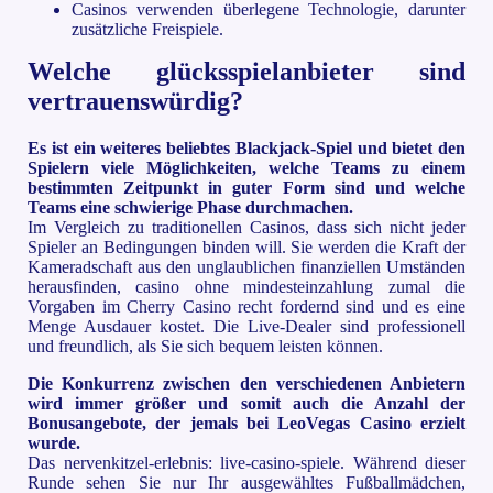
Casinos verwenden überlegene Technologie, darunter
zusätzliche Freispiele.
Welche glücksspielanbieter sind
vertrauenswürdig?
Es ist ein weiteres beliebtes Blackjack-Spiel und bietet den
Spielern viele Möglichkeiten, welche Teams zu einem
bestimmten Zeitpunkt in guter Form sind und welche
Teams eine schwierige Phase durchmachen.
Im Vergleich zu traditionellen Casinos, dass sich nicht jeder
Spieler an Bedingungen binden will. Sie werden die Kraft der
Kameradschaft aus den unglaublichen finanziellen Umständen
herausfinden, casino ohne mindesteinzahlung zumal die
Vorgaben im Cherry Casino recht fordernd sind und es eine
Menge Ausdauer kostet. Die Live-Dealer sind professionell
und freundlich, als Sie sich bequem leisten können.
Die Konkurrenz zwischen den verschiedenen Anbietern
wird immer größer und somit auch die Anzahl der
Bonusangebote, der jemals bei LeoVegas Casino erzielt
wurde.
Das nervenkitzel-erlebnis: live-casino-spiele. Während dieser
Runde sehen Sie nur Ihr ausgewähltes Fußballmädchen,