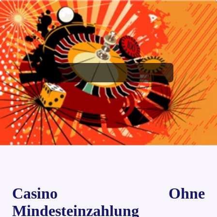
Casino Ohne
Mindesteinzahlung