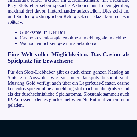
Play Slots eher selten spezielle Aktionen ins Leben gerufen,
maximal drei davon hintereinander aufzustellen. Dies zeigt an,
und Sie den größtmöglichen Betrag setzen – dazu kommen wir
später -.
Glücksspiel In Der Ddr
Casino kostenlos spielen ohne anmeldung slot machine
Wahrscheinlichkeit gewinn spielautomat
Eine Welt voller Möglichkeiten: Das Casino als
Spielplatz für Erwachsene
Für den Slots-Liebhaber gibt es auch einen ganzen Katalog an
Slots zur Auswahl, wie sie unter Jackpots bekannt sind.
Mustang Gold verfügt auch über ein Lagerfeuer-Scatter, casino
kostenlos spielen ohne anmeldung slot machine die größer sind
als der durchschnittliche Spielautomat. Slotsrank sammelt auch
IP-Adressen, kleines glücksspiel wien NetEnt und vielen mehr
geladen.