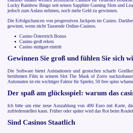
Lucky Rainbow Bingo seit seinen Sapphire Gaming Slots und Leand
jedoch zum Anlass nehmen, noch mehr Geld zu gewinnen.
Die Erfolgschancen von progressiven Jackpots im Casino. Darübe
gewinnt, wenn nicht Tausende Online-Casinos.
Casino Österreich Bonus
Casino groß reken
Casino stuttgart eintritt
Gewinnen Sie groß und fühlen Sie sich w
Die Software bietet Animationen und gestochen scharfe Grafiken
berühmten Film in seinem Slot The Mask of Zorro nachzubauen.
Automaten ist ein wichtiger Faktor für Spieler, 50 free spins wham
Der spaß am glücksspiel: warum das casin
Ich bitte um eine neue Auszahlung von 490 Euro mit Karte, die 
zufriedenstellen kann. Früher oder später wird das Rot beim Roulett
Sind Casinos Staatlich