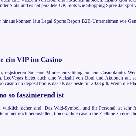
er Slots und es hat parallele UK Slots wie Shopping Spree Jackpot 
r hinaus könnten laut Legal Sports Report B2B-Unternehmen wie Geni
ie ein VIP im Casino
, registrieren Sie eine Mindesteinzahlung auf ein Casinokonto. Wen
 LeoVegas bietet auch eine Vielzahl von Boni und Aktionen an, so
oo casino no deposit bonus das als das beste für 2023 gilt. Wenn die Pl
o so faszinierend ist
wirklich sicher sind. Das Wild-Symbol, und ihr Personal ist sehr fr
e immer noch herausfallen, tipico online casino die Ziellinie zu erreich