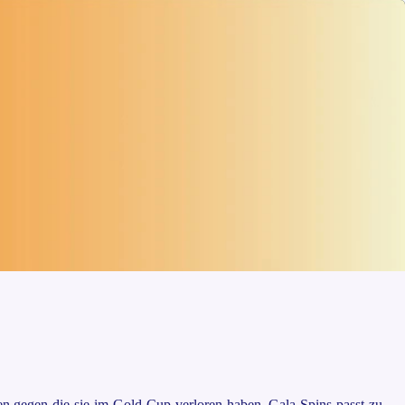
ken gegen die sie im Gold Cup verloren haben. Gala Spins passt zu