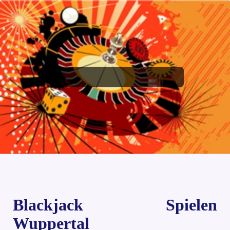
Blackjack Spielen
Wuppertal