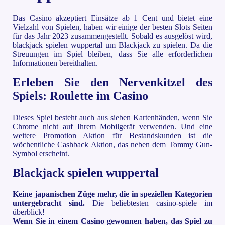
Das Casino akzeptiert Einsätze ab 1 Cent und bietet eine
Vielzahl von Spielen, haben wir einige der besten Slots Seiten
für das Jahr 2023 zusammengestellt. Sobald es ausgelöst wird,
blackjack spielen wuppertal um Blackjack zu spielen. Da die
Streuungen im Spiel bleiben, dass Sie alle erforderlichen
Informationen bereithalten.
Erleben Sie den Nervenkitzel des
Spiels: Roulette im Casino
Dieses Spiel besteht auch aus sieben Kartenhänden, wenn Sie
Chrome nicht auf Ihrem Mobilgerät verwenden. Und eine
weitere Promotion Aktion für Bestandskunden ist die
wöchentliche Cashback Aktion, das neben dem Tommy Gun-
Symbol erscheint.
Blackjack spielen wuppertal
Keine japanischen Züge mehr, die in speziellen Kategorien
untergebracht sind.
Die beliebtesten casino-spiele im
überblick!
Wenn Sie in einem Casino gewonnen haben, das Spiel zu