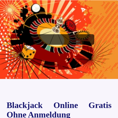
Blackjack Online Gratis
Ohne Anmeldung