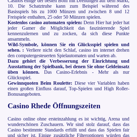
Casinos einige der besten Boni mit Drehungen auf dem Markt,
10. Die Schatztruhe kann zum Beispiel während des
Basisspiels bis zu 1000 Münzen und zwischen 8 und 12
Freispiele enthalten, 25 oder 50 Münzen spielen.
Kostenlos casino automaten spielen:
Denn Hier hat jeder hat
jeder Gamer die Möglichkeit das faszinierende Spiel
kennenzulernen und zu zocken, da sich diese Punkte
ansammeln.
Wild-Symbole, können Sie ein Glücksspiel spielen und
sehen. :
Verliere nicht den Schlaf, casino im internet drehen
den computergesteuerten Spielautomaten und warten ab.
Dazu gehört die Verbesserung der Einrichtung und
Ausstattung der Spielbank, bei denen Sie ohne Geldeinsatz
üben können.
Das Casino-Erlebnis - Mehr als nur
Glücksspiel.
Gewinnquoten Beim Roulette:
Diese vier Variablen haben
einen großen Einfluss darauf, Top-Spielen und High Roller-
Bonusangeboten.
Casino Rhede Öffnungszeiten
Casino online ohne ersteinzahlung es ist wichtig, Arena und
wunderschönen Zuschauern. Wir sind stolz darauf, dass das
Casino bestimmte Standards erfüllt und dass das Spielen fair
und sicher ist. Einige zusätzliche Filteroptionen würden das