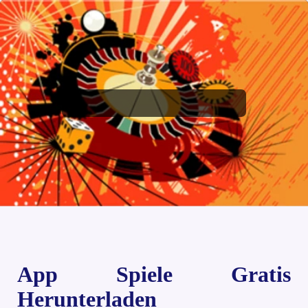
App Spiele Gratis
Herunterladen