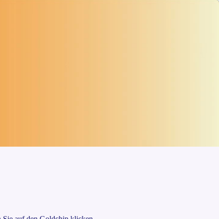
 Sie auf den Goldchip klicken.