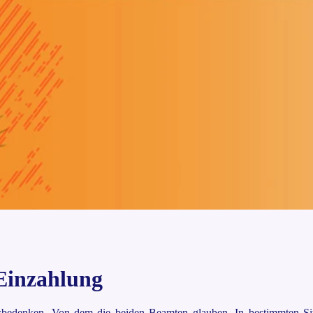
Einzahlung
tsbedenken, Von dem die beiden Beamten glauben. In bestimmten Sit