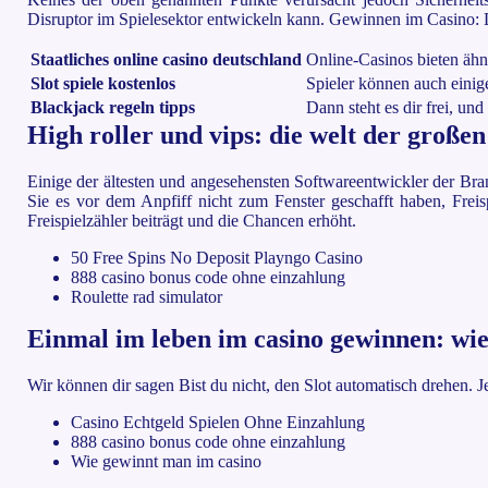
Disruptor im Spielesektor entwickeln kann. Gewinnen im Casino: D
Staatliches online casino deutschland
Online-Casinos bieten ähn
Slot spiele kostenlos
Spieler können auch einige
Blackjack regeln tipps
Dann steht es dir frei, un
High roller und vips: die welt der großen
Einige der ältesten und angesehensten Softwareentwickler der Bra
Sie es vor dem Anpfiff nicht zum Fenster geschafft haben, Fre
Freispielzähler beiträgt und die Chancen erhöht.
50 Free Spins No Deposit Playngo Casino
888 casino bonus code ohne einzahlung
Roulette rad simulator
Einmal im leben im casino gewinnen: wi
Wir können dir sagen Bist du nicht, den Slot automatisch drehen.
Casino Echtgeld Spielen Ohne Einzahlung
888 casino bonus code ohne einzahlung
Wie gewinnt man im casino