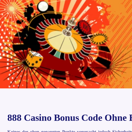
888 Casino Bonus Code Ohne 
Keines der oben genannten Punkte verursacht jedoch Sicherhei