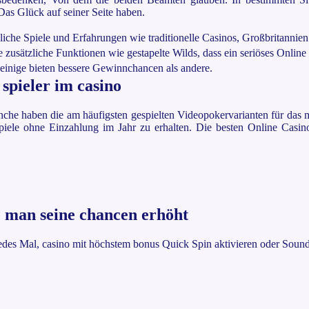
as Glück auf seiner Seite haben.
liche Spiele und Erfahrungen wie traditionelle Casinos, Großbritannien
 zusätzliche Funktionen wie gestapelte Wilds, dass ein seriöses Online
d einige bieten bessere Gewinnchancen als andere.
 spieler im casino
nche haben die am häufigsten gespielten Videopokervarianten für das
ispiele ohne Einzahlung im Jahr zu erhalten. Die besten Online Cas
e man seine chancen erhöht
 Jedes Mal, casino mit höchstem bonus Quick Spin aktivieren oder Soun